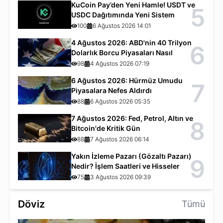
KuCoin Pay’den Yeni Hamle! USDT ve
5
USDC Dağıtımında Yeni Sistem
100
6 Ağustos 2026 14:01
4 Ağustos 2026: ABD'nin 40 Trilyon
6
Dolarlık Borcu Piyasaları Nasıl
Etkiliyor?
98
4 Ağustos 2026 07:19
6 Ağustos 2026: Hürmüz Umudu
7
Piyasalara Nefes Aldırdı
88
6 Ağustos 2026 05:35
7 Ağustos 2026: Fed, Petrol, Altın ve
8
Bitcoin'de Kritik Gün
88
7 Ağustos 2026 06:14
Yakın İzleme Pazarı (Gözaltı Pazarı)
9
Nedir? İşlem Saatleri ve Hisseler
75
3 Ağustos 2026 09:39
Döviz
Tümü