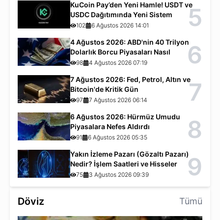
KuCoin Pay’den Yeni Hamle! USDT ve
5
USDC Dağıtımında Yeni Sistem
102
6 Ağustos 2026 14:01
4 Ağustos 2026: ABD'nin 40 Trilyon
6
Dolarlık Borcu Piyasaları Nasıl
Etkiliyor?
98
4 Ağustos 2026 07:19
7 Ağustos 2026: Fed, Petrol, Altın ve
7
Bitcoin'de Kritik Gün
97
7 Ağustos 2026 06:14
6 Ağustos 2026: Hürmüz Umudu
8
Piyasalara Nefes Aldırdı
91
6 Ağustos 2026 05:35
Yakın İzleme Pazarı (Gözaltı Pazarı)
9
Nedir? İşlem Saatleri ve Hisseler
75
3 Ağustos 2026 09:39
Döviz
Tümü