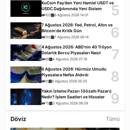
KuCoin Pay’den Yeni Hamle! USDT ve
5
USDC Dağıtımında Yeni Sistem
103
6 Ağustos 2026 14:01
7 Ağustos 2026: Fed, Petrol, Altın ve
6
Bitcoin'de Kritik Gün
103
7 Ağustos 2026 06:14
4 Ağustos 2026: ABD'nin 40 Trilyon
7
Dolarlık Borcu Piyasaları Nasıl
Etkiliyor?
99
4 Ağustos 2026 07:19
6 Ağustos 2026: Hürmüz Umudu
8
Piyasalara Nefes Aldırdı
91
6 Ağustos 2026 05:35
Yakın İzleme Pazarı (Gözaltı Pazarı)
9
Nedir? İşlem Saatleri ve Hisseler
75
3 Ağustos 2026 09:39
Döviz
Tümü