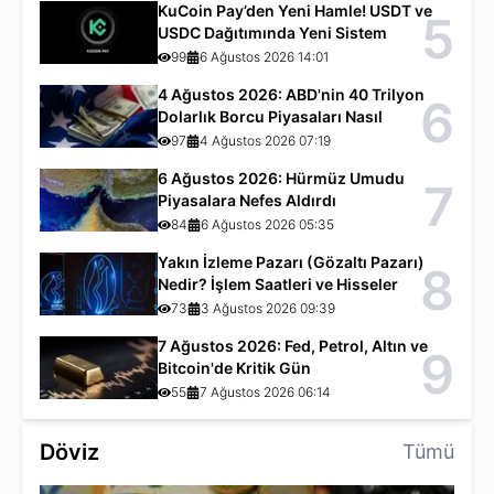
KuCoin Pay’den Yeni Hamle! USDT ve
5
USDC Dağıtımında Yeni Sistem
99
6 Ağustos 2026 14:01
4 Ağustos 2026: ABD'nin 40 Trilyon
6
Dolarlık Borcu Piyasaları Nasıl
Etkiliyor?
97
4 Ağustos 2026 07:19
6 Ağustos 2026: Hürmüz Umudu
7
Piyasalara Nefes Aldırdı
84
6 Ağustos 2026 05:35
Yakın İzleme Pazarı (Gözaltı Pazarı)
8
Nedir? İşlem Saatleri ve Hisseler
73
3 Ağustos 2026 09:39
7 Ağustos 2026: Fed, Petrol, Altın ve
9
Bitcoin'de Kritik Gün
55
7 Ağustos 2026 06:14
Döviz
Tümü