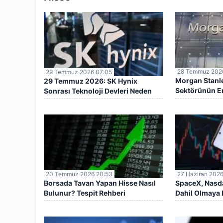
28 Temmuz 202
29 Temmuz 2026 07:05
Morgan Stanl
29 Temmuz 2026: SK Hynix
Sektörünün En 
Sonrası Teknoloji Devleri Neden
Açıkladı
Geriliyor?
20 Temmuz 2026 20:53
27 Haziran 2026
Borsada Tavan Yapan Hisse Nasıl
SpaceX, Nasd
Bulunur? Tespit Rehberi
Dahil Olmaya 