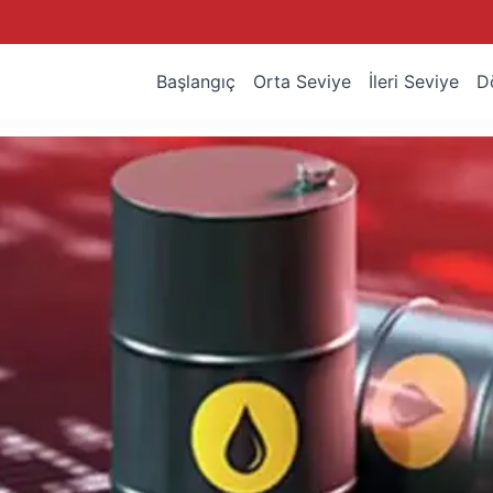
Başlangıç
Orta Seviye
İleri Seviye
D