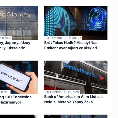
6 07:50
24 Temmuz 2026 09:30
ey, Japonya Uzay
Brüt Takas Nedir? Hisseyi Nasıl
İyi Hisselerini
Etkiler? Avantajları ve Riskleri
20 Haziran 2026 16:28
 07:13
Bank of America'nın Alım Listesi:
aq 100 Endeksine
Nvidia, Meta ve Yapay Zeka
Hazırlanıyor
Hisseleri