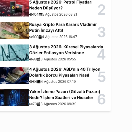
5 Ağustos 2026: Petrol Fiyatları
2
Neden Düşüyor?
104
5 Ağustos 2026 08:21
Rusya Kripto Para Kararı: Vladimir
3
Putin İmzayı Attı!
100
4 Ağustos 2026 16:47
3 Ağustos 2026: Küresel Piyasalarda
4
Gözler Enflasyon Verisinde
98
3 Ağustos 2026 05:55
4 Ağustos 2026: ABD'nin 40 Trilyon
5
Dolarlık Borcu Piyasaları Nasıl
Etkiliyor?
84
4 Ağustos 2026 07:19
Yakın İzleme Pazarı (Gözaltı Pazarı)
6
Nedir? İşlem Saatleri ve Hisseler
70
3 Ağustos 2026 09:39