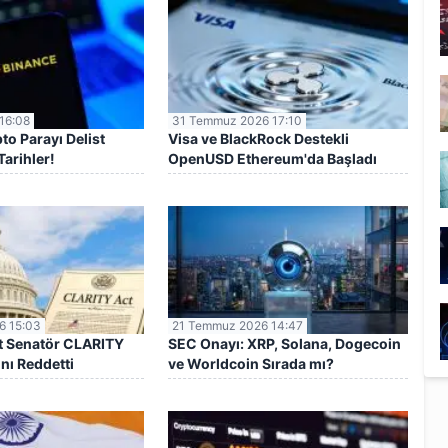
16:08
31 Temmuz 2026 17:10
to Parayı Delist
Visa ve BlackRock Destekli
Tarihler!
OpenUSD Ethereum'da Başladı
6 15:03
21 Temmuz 2026 14:47
t Senatör CLARITY
SEC Onayı: XRP, Solana, Dogecoin
nı Reddetti
ve Worldcoin Sırada mı?