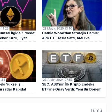
 11:25
28 Mayıs 2025 13:10
msal İlgide Zirvede:
Cathie Wood’dan Stratejik Hamle:
ekor Kırdı, Fiyat
ARK ETF Tesla Sattı, AMD ve
CRISPR Aldı
6:34
23 Aralık 2024 07:53
eki Yükselişi:
SEC, ABD’nin İlk Kripto Endeks
ırsatlar Kapıda!
ETF’ine Onay Verdi: Yeni Bir Dönem
Başlıyor
Tümü