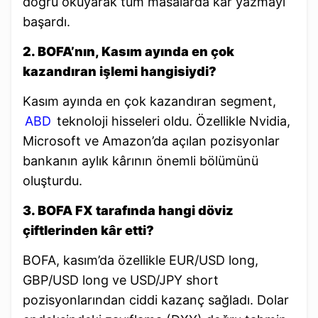
doğru okuyarak tüm masalarda kâr yazmayı
başardı.
2. BOFA’nın, Kasım ayında en çok
kazandıran işlemi hangisiydi?
Kasım ayında en çok kazandıran segment,
ABD
teknoloji hisseleri oldu. Özellikle Nvidia,
Microsoft ve Amazon’da açılan pozisyonlar
bankanın aylık kârının önemli bölümünü
oluşturdu.
3. BOFA FX tarafında hangi döviz
çiftlerinden kâr etti?
BOFA, kasım’da özellikle EUR/USD long,
GBP/USD long ve USD/JPY short
pozisyonlarından ciddi kazanç sağladı. Dolar