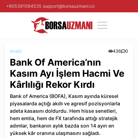
+905391094535
support@borsauzmani.co
Analiz
436
0
Bank Of America’nın
Kasım Ayı İşlem Hacmi Ve
Kârlılığı Rekor Kırdı
Bank of America (BOFA), Kasım ayında küresel
piyasalarda açtığı akıllı ve agresif pozisyonlarla
adeta kasasını doldurdu. Hem hisse senetleri,
hem emtia, hem de FX tarafında attığı stratejik
adımlar, bankanın aylık bazda son 14 ayın en
yüksek kâr oranına ulaşmasını sağladı.