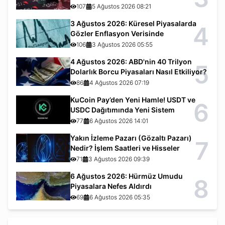
107
5 Ağustos 2026 08:21
3 Ağustos 2026: Küresel Piyasalarda
4
Gözler Enflasyon Verisinde
106
3 Ağustos 2026 05:55
4 Ağustos 2026: ABD'nin 40 Trilyon
5
Dolarlık Borcu Piyasaları Nasıl Etkiliyor?
86
4 Ağustos 2026 07:19
KuCoin Pay’den Yeni Hamle! USDT ve
6
USDC Dağıtımında Yeni Sistem
77
6 Ağustos 2026 14:01
Yakın İzleme Pazarı (Gözaltı Pazarı)
7
Nedir? İşlem Saatleri ve Hisseler
71
3 Ağustos 2026 09:39
6 Ağustos 2026: Hürmüz Umudu
8
Piyasalara Nefes Aldırdı
69
6 Ağustos 2026 05:35