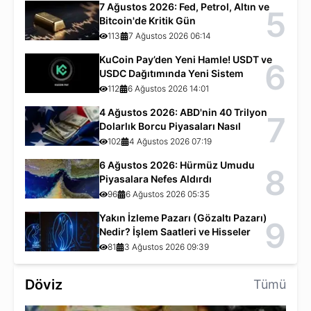
7 Ağustos 2026: Fed, Petrol, Altın ve
5
Bitcoin'de Kritik Gün
113
7 Ağustos 2026 06:14
KuCoin Pay’den Yeni Hamle! USDT ve
6
USDC Dağıtımında Yeni Sistem
112
6 Ağustos 2026 14:01
4 Ağustos 2026: ABD'nin 40 Trilyon
7
Dolarlık Borcu Piyasaları Nasıl
Etkiliyor?
102
4 Ağustos 2026 07:19
6 Ağustos 2026: Hürmüz Umudu
8
Piyasalara Nefes Aldırdı
96
6 Ağustos 2026 05:35
Yakın İzleme Pazarı (Gözaltı Pazarı)
9
Nedir? İşlem Saatleri ve Hisseler
81
3 Ağustos 2026 09:39
Döviz
Tümü