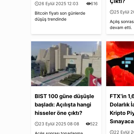
Çıktı?
26 Eylül 2025 12:03
616
25 Eylül 
Bitcoin fiyatı son günlerde
düşüş trendinde
Açılış sonras
devam etti.
BIST 100 güne düşüşle
FTX’in 1,
başladı: Açılışta hangi
Dolarlık İ
hisseler öne çıktı?
Kripto Pi
Sınayaca
23 Eylül 2025 08:08
522
22 Eylül 
Açılış sonrası toparlanma