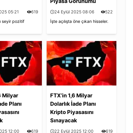
Piyasa Görünümü
2025 05:21
619
24 Eylül 2025 08:06
522
ı seyir pozitif
İşte açılışta öne çıkan hisseler.
6 Milyar
FTX’in 1,6 Milyar
ade Planı
Dolarlık İade Planı
yasasını
Kripto Piyasasını
k
Sınayacak
2025 12:00
619
22 Eylül 2025 12:00
619