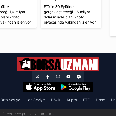
lül’de
FTX’in 30 Eylül’de
eceği 1,6 milyar
gerçekleştireceği 1,6 milyar
 planı kripto
dolarlık iade planı kripto
yakından izleniyor.
piyasasında yakından izleniyor.
Orta Seviye
İleri Seviye
Döviz
Kripto
ETF
Hisse
Ha
if dersler ve pratik uygulamalarla,