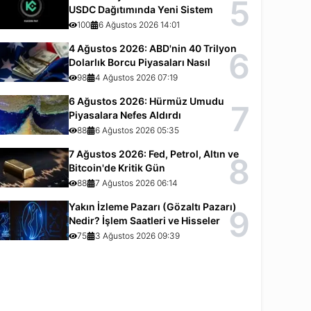
5
USDC Dağıtımında Yeni Sistem
100
6 Ağustos 2026 14:01
4 Ağustos 2026: ABD'nin 40 Trilyon
6
Dolarlık Borcu Piyasaları Nasıl
Etkiliyor?
98
4 Ağustos 2026 07:19
6 Ağustos 2026: Hürmüz Umudu
7
Piyasalara Nefes Aldırdı
88
6 Ağustos 2026 05:35
7 Ağustos 2026: Fed, Petrol, Altın ve
8
Bitcoin'de Kritik Gün
88
7 Ağustos 2026 06:14
Yakın İzleme Pazarı (Gözaltı Pazarı)
9
Nedir? İşlem Saatleri ve Hisseler
75
3 Ağustos 2026 09:39