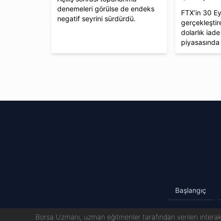
denemeleri görülse de endeks
FTX’in 30 Ey
negatif seyrini sürdürdü.
gerçekleştir
dolarlık iade
piyasasında 
Başlangıç
Borsa Uzmanı, uzman eğitmenler tarafından verilen interakt