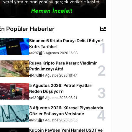
En Popüler Haberler
Binance 6 Kripto Parayı Delist Ediyor!
1
Kritik Tarihler!
287
3 Ağustos 2026 16:08
Rusya Kripto Para Kararı: Vladimir
2
Putin İmzayı Attı!
176
4 Ağustos 2026 16:47
5 Ağustos 2026: Petrol Fiyatları
3
Neden Düşüyor?
130
5 Ağustos 2026 08:21
3 Ağustos 2026: Küresel Piyasalarda
4
Gözler Enflasyon Verisinde
125
3 Ağustos 2026 05:55
KuCoin Pay’den Yeni Hamle! USDT ve