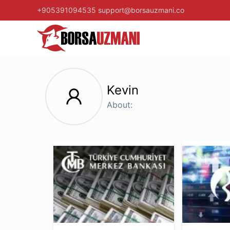
+905391094535
support@borsauzmani.co
Kevin
About: