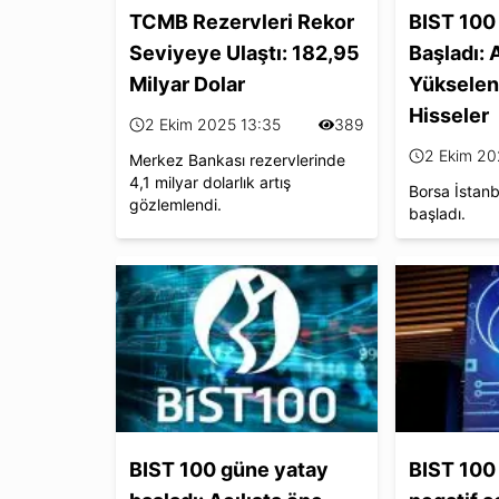
TCMB Rezervleri Rekor
BIST 100
Seviyeye Ulaştı: 182,95
Başladı: A
Milyar Dolar
Yükselen
Hisseler
2 Ekim 2025 13:35
389
2 Ekim 20
Merkez Bankası rezervlerinde
4,1 milyar dolarlık artış
Borsa İstan
gözlemlendi.
başladı.
BIST 100 güne yatay
BIST 100