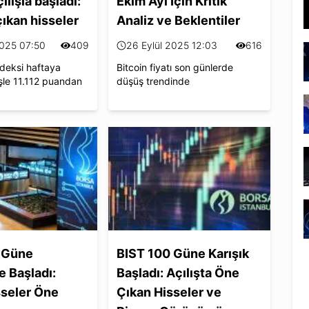
ılışla başladı:
Ekim Ayı İçin Kritik
çıkan hisseler
Analiz ve Beklentiler
2025 07:50
409
26 Eylül 2025 12:03
616
deksi haftaya
Bitcoin fiyatı son günlerde
le 11.112 puandan
düşüş trendinde
 Güne
BIST 100 Güne Karışık
e Başladı:
Başladı: Açılışta Öne
sseler Öne
Çıkan Hisseler ve