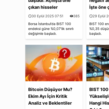
başladı: Açılışta öne
negatif aç
çıkan hisseler
İşte öne 
30 Eylül 2025 07:51
385
29 Eylül 
Borsa İstanbul’da BIST 100
BIST 100 en
endeksi güne %0,07’lik sınırlı
%0,35 düşüş
değişimle başladı.
başladı.
Bitcoin Düşüyor Mu?
BIST 100
Ekim Ayı İçin Kritik
Yükselişl
Analiz ve Beklentiler
Hangi Hi