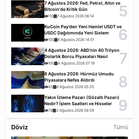
7 Ağustos 2026: Fed, Petrol, Altın ve
5
Bitcoin'de Kritik Gün
110
7 Ağustos 2026 06:14
KuCoin Pay’den Yeni Hamle! USDT ve
6
USDC Dağıtımında Yeni Sistem
105
6 Ağustos 2026 14:01
4 Ağustos 2026: ABD'nin 40 Trilyon
7
Dolarlık Borcu Piyasaları Nasıl
Etkiliyor?
100
4 Ağustos 2026 07:19
6 Ağustos 2026: Hürmüz Umudu
8
Piyasalara Nefes Aldırdı
93
6 Ağustos 2026 05:35
Yakın İzleme Pazarı (Gözaltı Pazarı)
9
Nedir? İşlem Saatleri ve Hisseler
78
3 Ağustos 2026 09:39
Döviz
Tümü