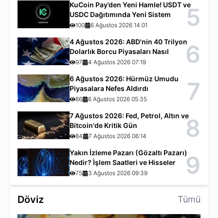
KuCoin Pay’den Yeni Hamle! USDT ve
5
USDC Dağıtımında Yeni Sistem
100
6 Ağustos 2026 14:01
4 Ağustos 2026: ABD'nin 40 Trilyon
6
Dolarlık Borcu Piyasaları Nasıl
Etkiliyor?
97
4 Ağustos 2026 07:19
6 Ağustos 2026: Hürmüz Umudu
7
Piyasalara Nefes Aldırdı
86
6 Ağustos 2026 05:35
7 Ağustos 2026: Fed, Petrol, Altın ve
8
Bitcoin'de Kritik Gün
84
7 Ağustos 2026 06:14
Yakın İzleme Pazarı (Gözaltı Pazarı)
9
Nedir? İşlem Saatleri ve Hisseler
75
3 Ağustos 2026 09:39
Döviz
Tümü