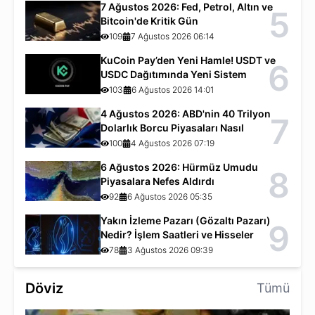
7 Ağustos 2026: Fed, Petrol, Altın ve
5
Bitcoin'de Kritik Gün
109
7 Ağustos 2026 06:14
KuCoin Pay’den Yeni Hamle! USDT ve
6
USDC Dağıtımında Yeni Sistem
103
6 Ağustos 2026 14:01
4 Ağustos 2026: ABD'nin 40 Trilyon
7
Dolarlık Borcu Piyasaları Nasıl
Etkiliyor?
100
4 Ağustos 2026 07:19
6 Ağustos 2026: Hürmüz Umudu
8
Piyasalara Nefes Aldırdı
92
6 Ağustos 2026 05:35
Yakın İzleme Pazarı (Gözaltı Pazarı)
9
Nedir? İşlem Saatleri ve Hisseler
78
3 Ağustos 2026 09:39
Döviz
Tümü