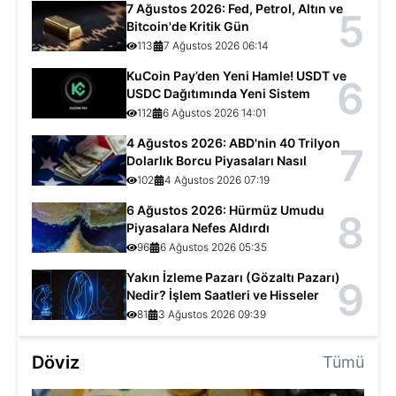
7 Ağustos 2026: Fed, Petrol, Altın ve
5
Bitcoin'de Kritik Gün
113
7 Ağustos 2026 06:14
KuCoin Pay’den Yeni Hamle! USDT ve
6
USDC Dağıtımında Yeni Sistem
112
6 Ağustos 2026 14:01
4 Ağustos 2026: ABD'nin 40 Trilyon
7
Dolarlık Borcu Piyasaları Nasıl
Etkiliyor?
102
4 Ağustos 2026 07:19
6 Ağustos 2026: Hürmüz Umudu
8
Piyasalara Nefes Aldırdı
96
6 Ağustos 2026 05:35
Yakın İzleme Pazarı (Gözaltı Pazarı)
9
Nedir? İşlem Saatleri ve Hisseler
81
3 Ağustos 2026 09:39
Döviz
Tümü