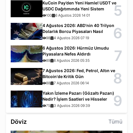
KuCoin Pay’den Yeni Hamle! USDT ve
5
USDC Dağıtımında Yeni Sistem
100
6 Ağustos 2026 14:01
4 Ağustos 2026: ABD'nin 40 Trilyon
6
Dolarlık Borcu Piyasaları Nasıl
Etkiliyor?
98
4 Ağustos 2026 07:19
6 Ağustos 2026: Hürmüz Umudu
7
Piyasalara Nefes Aldırdı
89
6 Ağustos 2026 05:35
7 Ağustos 2026: Fed, Petrol, Altın ve
8
Bitcoin'de Kritik Gün
88
7 Ağustos 2026 06:14
Yakın İzleme Pazarı (Gözaltı Pazarı)
9
Nedir? İşlem Saatleri ve Hisseler
75
3 Ağustos 2026 09:39
Döviz
Tümü