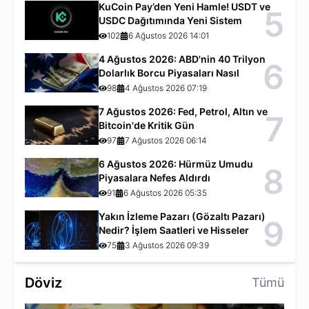
KuCoin Pay’den Yeni Hamle! USDT ve
5
USDC Dağıtımında Yeni Sistem
102
6 Ağustos 2026 14:01
4 Ağustos 2026: ABD'nin 40 Trilyon
6
Dolarlık Borcu Piyasaları Nasıl
Etkiliyor?
98
4 Ağustos 2026 07:19
7 Ağustos 2026: Fed, Petrol, Altın ve
7
Bitcoin'de Kritik Gün
97
7 Ağustos 2026 06:14
6 Ağustos 2026: Hürmüz Umudu
8
Piyasalara Nefes Aldırdı
91
6 Ağustos 2026 05:35
Yakın İzleme Pazarı (Gözaltı Pazarı)
9
Nedir? İşlem Saatleri ve Hisseler
75
3 Ağustos 2026 09:39
Döviz
Tümü