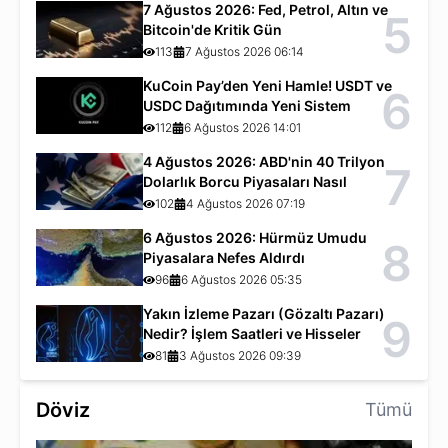
7 Ağustos 2026: Fed, Petrol, Altın ve
5
Bitcoin'de Kritik Gün
113
7 Ağustos 2026 06:14
KuCoin Pay’den Yeni Hamle! USDT ve
6
USDC Dağıtımında Yeni Sistem
112
6 Ağustos 2026 14:01
4 Ağustos 2026: ABD'nin 40 Trilyon
7
Dolarlık Borcu Piyasaları Nasıl
Etkiliyor?
102
4 Ağustos 2026 07:19
6 Ağustos 2026: Hürmüz Umudu
8
Piyasalara Nefes Aldırdı
96
6 Ağustos 2026 05:35
Yakın İzleme Pazarı (Gözaltı Pazarı)
9
Nedir? İşlem Saatleri ve Hisseler
81
3 Ağustos 2026 09:39
Döviz
Tümü