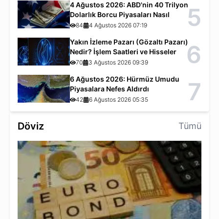
4 Ağustos 2026: ABD'nin 40 Trilyon
5
Dolarlık Borcu Piyasaları Nasıl
Etkiliyor?
84
4 Ağustos 2026 07:19
Yakın İzleme Pazarı (Gözaltı Pazarı)
6
Nedir? İşlem Saatleri ve Hisseler
70
3 Ağustos 2026 09:39
6 Ağustos 2026: Hürmüz Umudu
7
Piyasalara Nefes Aldırdı
42
6 Ağustos 2026 05:35
Döviz
Tümü