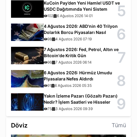
KuCoin Pay’den Yeni Hamle! USDT ve
5
USDC Dağıtımında Yeni Sistem
102
6 Ağustos 2026 14:01
4 Ağustos 2026: ABD'nin 40 Trilyon
6
Dolarlık Borcu Piyasaları Nasıl
Etkiliyor?
98
4 Ağustos 2026 07:19
7 Ağustos 2026: Fed, Petrol, Altın ve
7
Bitcoin'de Kritik Gün
96
7 Ağustos 2026 06:14
6 Ağustos 2026: Hürmüz Umudu
8
Piyasalara Nefes Aldırdı
91
6 Ağustos 2026 05:35
Yakın İzleme Pazarı (Gözaltı Pazarı)
9
Nedir? İşlem Saatleri ve Hisseler
75
3 Ağustos 2026 09:39
Döviz
Tümü