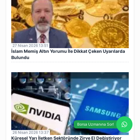
27 Nisan 2026 13:51
İslam Memiş Altın Yorumu İle Dikkat Çeken Uyarılarda
Bulundu
Borsa Uzmanına Sor!
26 Nisan 2026 13:37
Küresel Yarı İletken Sektöründe Zirve El Değiştiriyor