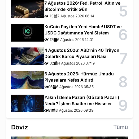
7 Ağustos 2026: Fed, Petrol, Altın ve
5
Bitcoin'de Kritik Gün
113
7 Ağustos 2026 06:14
KuCoin Pay’den Yeni Hamle! USDT ve
6
USDC Dağıtımında Yeni Sistem
112
6 Ağustos 2026 14:01
4 Ağustos 2026: ABD'nin 40 Trilyon
7
Dolarlık Borcu Piyasaları Nasıl
Etkiliyor?
102
4 Ağustos 2026 07:19
6 Ağustos 2026: Hürmüz Umudu
8
Piyasalara Nefes Aldırdı
96
6 Ağustos 2026 05:35
Yakın İzleme Pazarı (Gözaltı Pazarı)
9
Nedir? İşlem Saatleri ve Hisseler
81
3 Ağustos 2026 09:39
Döviz
Tümü