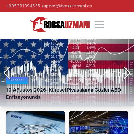
Borsa uzmanı
+905391094535
support@borsauzmani.co
Haberler
10 Ağustos 2026: Küresel Piyasalarda Gözler ABD
Enflasyonunda