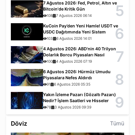
7 Ağustos 2026: Fed, Petrol, Altın ve
5
Bitcoin'de Kritik Gün
108
7 Ağustos 2026 06:14
KuCoin Pay’den Yeni Hamle! USDT ve
6
USDC Dağıtımında Yeni Sistem
103
6 Ağustos 2026 14:01
4 Ağustos 2026: ABD'nin 40 Trilyon
7
Dolarlık Borcu Piyasaları Nasıl
Etkiliyor?
100
4 Ağustos 2026 07:19
6 Ağustos 2026: Hürmüz Umudu
8
Piyasalara Nefes Aldırdı
91
6 Ağustos 2026 05:35
Yakın İzleme Pazarı (Gözaltı Pazarı)
9
Nedir? İşlem Saatleri ve Hisseler
78
3 Ağustos 2026 09:39
Döviz
Tümü