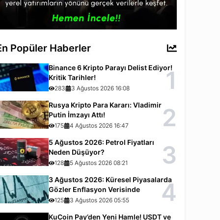
En Popüler Haberler
Binance 6 Kripto Parayı Delist Ediyor!
1
Kritik Tarihler!
283
3 Ağustos 2026 16:08
Rusya Kripto Para Kararı: Vladimir
2
Putin İmzayı Attı!
175
4 Ağustos 2026 16:47
5 Ağustos 2026: Petrol Fiyatları
3
Neden Düşüyor?
128
5 Ağustos 2026 08:21
3 Ağustos 2026: Küresel Piyasalarda
4
Gözler Enflasyon Verisinde
125
3 Ağustos 2026 05:55
KuCoin Pay’den Yeni Hamle! USDT ve