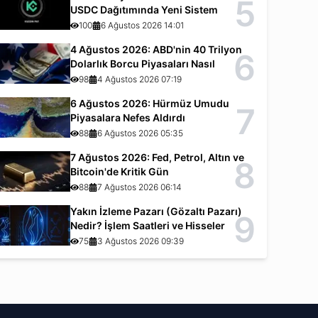
5
USDC Dağıtımında Yeni Sistem
100
6 Ağustos 2026 14:01
4 Ağustos 2026: ABD'nin 40 Trilyon
6
Dolarlık Borcu Piyasaları Nasıl
Etkiliyor?
98
4 Ağustos 2026 07:19
6 Ağustos 2026: Hürmüz Umudu
7
Piyasalara Nefes Aldırdı
88
6 Ağustos 2026 05:35
7 Ağustos 2026: Fed, Petrol, Altın ve
8
Bitcoin'de Kritik Gün
88
7 Ağustos 2026 06:14
Yakın İzleme Pazarı (Gözaltı Pazarı)
9
Nedir? İşlem Saatleri ve Hisseler
75
3 Ağustos 2026 09:39