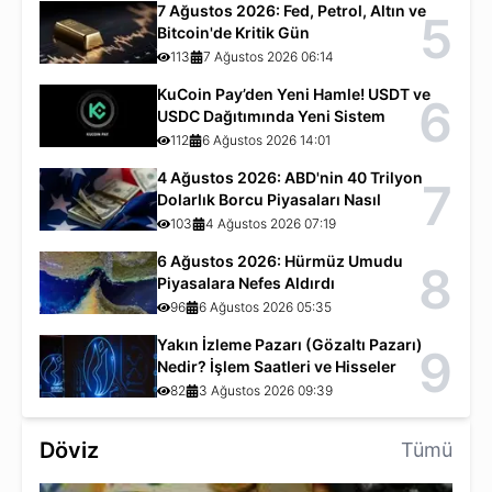
7 Ağustos 2026: Fed, Petrol, Altın ve
5
Bitcoin'de Kritik Gün
113
7 Ağustos 2026 06:14
KuCoin Pay’den Yeni Hamle! USDT ve
6
USDC Dağıtımında Yeni Sistem
112
6 Ağustos 2026 14:01
4 Ağustos 2026: ABD'nin 40 Trilyon
7
Dolarlık Borcu Piyasaları Nasıl
Etkiliyor?
103
4 Ağustos 2026 07:19
6 Ağustos 2026: Hürmüz Umudu
8
Piyasalara Nefes Aldırdı
96
6 Ağustos 2026 05:35
Yakın İzleme Pazarı (Gözaltı Pazarı)
9
Nedir? İşlem Saatleri ve Hisseler
82
3 Ağustos 2026 09:39
Döviz
Tümü