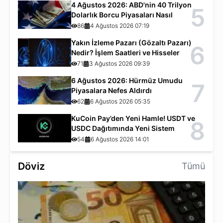
4 Ağustos 2026: ABD'nin 40 Trilyon
5
Dolarlık Borcu Piyasaları Nasıl
Etkiliyor?
86
4 Ağustos 2026 07:19
Yakın İzleme Pazarı (Gözaltı Pazarı)
6
Nedir? İşlem Saatleri ve Hisseler
71
3 Ağustos 2026 09:39
6 Ağustos 2026: Hürmüz Umudu
7
Piyasalara Nefes Aldırdı
62
6 Ağustos 2026 05:35
KuCoin Pay’den Yeni Hamle! USDT ve
8
USDC Dağıtımında Yeni Sistem
54
6 Ağustos 2026 14:01
Döviz
Tümü