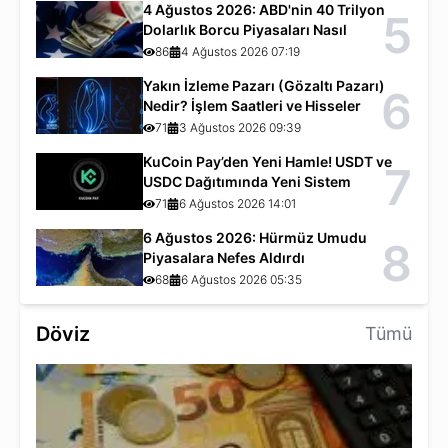
4 Ağustos 2026: ABD'nin 40 Trilyon
5
Dolarlık Borcu Piyasaları Nasıl
Etkiliyor?
86
4 Ağustos 2026 07:19
Yakın İzleme Pazarı (Gözaltı Pazarı)
6
Nedir? İşlem Saatleri ve Hisseler
71
3 Ağustos 2026 09:39
KuCoin Pay’den Yeni Hamle! USDT ve
7
USDC Dağıtımında Yeni Sistem
71
6 Ağustos 2026 14:01
6 Ağustos 2026: Hürmüz Umudu
8
Piyasalara Nefes Aldırdı
68
6 Ağustos 2026 05:35
Döviz
Tümü