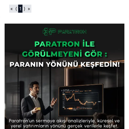
«
⟨
1
⟩
»