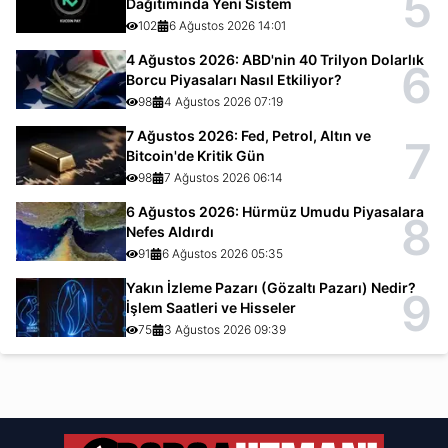
5
Dağıtımında Yeni Sistem
102
6 Ağustos 2026 14:01
4 Ağustos 2026: ABD'nin 40 Trilyon Dolarlık
6
Borcu Piyasaları Nasıl Etkiliyor?
98
4 Ağustos 2026 07:19
7 Ağustos 2026: Fed, Petrol, Altın ve
7
Bitcoin'de Kritik Gün
98
7 Ağustos 2026 06:14
6 Ağustos 2026: Hürmüz Umudu Piyasalara
8
Nefes Aldırdı
91
6 Ağustos 2026 05:35
Yakın İzleme Pazarı (Gözaltı Pazarı) Nedir?
9
İşlem Saatleri ve Hisseler
75
3 Ağustos 2026 09:39