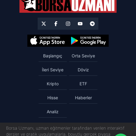
Başlangıç
Orta Seviye
İleri Seviye
Döviz
Kripto
ETF
Hisse
Haberler
Analiz
Borsa Uzmanı, uzman eğitmenler tarafından verilen interaktif
dersler ve pratik uygulamalarla, boyutlu gerçek piyasa