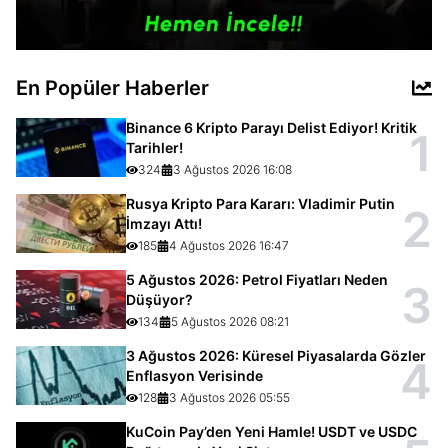
En Popüler Haberler
Binance 6 Kripto Parayı Delist Ediyor! Kritik
1
Tarihler!
324
3 Ağustos 2026 16:08
Rusya Kripto Para Kararı: Vladimir Putin
2
İmzayı Attı!
185
4 Ağustos 2026 16:47
5 Ağustos 2026: Petrol Fiyatları Neden
3
Düşüyor?
134
5 Ağustos 2026 08:21
3 Ağustos 2026: Küresel Piyasalarda Gözler
4
Enflasyon Verisinde
128
3 Ağustos 2026 05:55
KuCoin Pay’den Yeni Hamle! USDT ve USDC