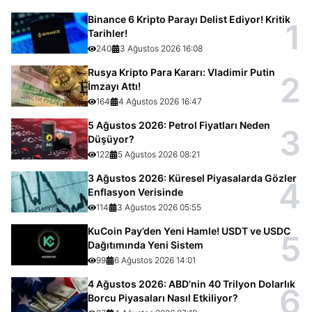
Binance 6 Kripto Parayı Delist Ediyor! Kritik
1
Tarihler!
240
3 Ağustos 2026 16:08
Rusya Kripto Para Kararı: Vladimir Putin
2
İmzayı Attı!
164
4 Ağustos 2026 16:47
5 Ağustos 2026: Petrol Fiyatları Neden
3
Düşüyor?
122
5 Ağustos 2026 08:21
3 Ağustos 2026: Küresel Piyasalarda Gözler
4
Enflasyon Verisinde
114
3 Ağustos 2026 05:55
KuCoin Pay’den Yeni Hamle! USDT ve USDC
5
Dağıtımında Yeni Sistem
99
6 Ağustos 2026 14:01
4 Ağustos 2026: ABD'nin 40 Trilyon Dolarlık
6
Borcu Piyasaları Nasıl Etkiliyor?