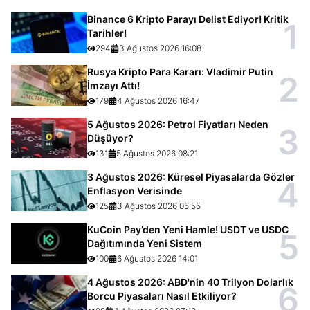
Binance 6 Kripto Parayı Delist Ediyor! Kritik
1
Tarihler!
294
3 Ağustos 2026 16:08
Rusya Kripto Para Kararı: Vladimir Putin
2
İmzayı Attı!
179
4 Ağustos 2026 16:47
5 Ağustos 2026: Petrol Fiyatları Neden
3
Düşüyor?
131
5 Ağustos 2026 08:21
3 Ağustos 2026: Küresel Piyasalarda Gözler
4
Enflasyon Verisinde
125
3 Ağustos 2026 05:55
KuCoin Pay’den Yeni Hamle! USDT ve USDC
5
Dağıtımında Yeni Sistem
100
6 Ağustos 2026 14:01
4 Ağustos 2026: ABD'nin 40 Trilyon Dolarlık
6
Borcu Piyasaları Nasıl Etkiliyor?