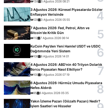
138
5 Ağustos 2026 08:21
3 Ağustos 2026: Küresel Piyasalarda Gözler
4
Enflasyon Verisinde
129
3 Ağustos 2026 05:55
7 Ağustos 2026: Fed, Petrol, Altın ve
5
Bitcoin'de Kritik Gün
112
7 Ağustos 2026 06:14
KuCoin Pay’den Yeni Hamle! USDT ve USDC
6
Dağıtımında Yeni Sistem
108
6 Ağustos 2026 14:01
4 Ağustos 2026: ABD'nin 40 Trilyon Dolarlık
7
Borcu Piyasaları Nasıl Etkiliyor?
100
4 Ağustos 2026 07:19
6 Ağustos 2026: Hürmüz Umudu Piyasalara
8
Nefes Aldırdı
95
6 Ağustos 2026 05:35
Yakın İzleme Pazarı (Gözaltı Pazarı) Nedir?
9
İşlem Saatleri ve Hisseler