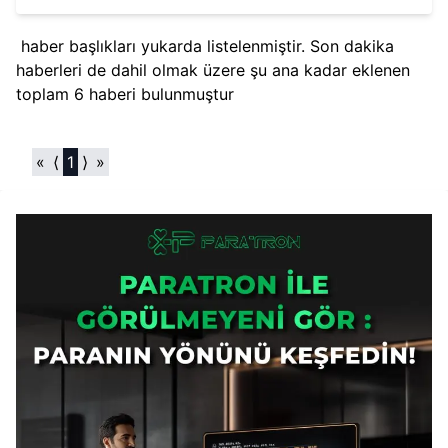
seyri ve kurumsal benimseme sürecindeki etkisi dikkat
çekiyor.
haber başlıkları yukarda listelenmiştir. Son dakika
haberleri de dahil olmak üzere şu ana kadar eklenen
toplam
6
haberi bulunmuştur
«
⟨
1
⟩
»