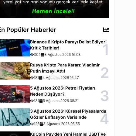
En Popüler Haberler
Binance 6 Kripto Parayı Delist Ediyor!
1
Kritik Tarihler!
304
3 Ağustos 2026 16:08
Rusya Kripto Para Kararı: Vladimir
2
Putin İmzayı Attı!
181
4 Ağustos 2026 16:47
5 Ağustos 2026: Petrol Fiyatları
3
Neden Düşüyor?
131
5 Ağustos 2026 08:21
3 Ağustos 2026: Küresel Piyasalarda
4
Gözler Enflasyon Verisinde
125
3 Ağustos 2026 05:55
KuCoin Pay’den Yeni Hamle! USDT ve