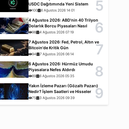
5
USDC Dağıtımında Yeni Sistem
100
6 Ağustos 2026 14:01
4 Ağustos 2026: ABD'nin 40 Trilyon
6
Dolarlık Borcu Piyasaları Nasıl
Etkiliyor?
98
4 Ağustos 2026 07:19
7 Ağustos 2026: Fed, Petrol, Altın ve
7
Bitcoin'de Kritik Gün
94
7 Ağustos 2026 06:14
6 Ağustos 2026: Hürmüz Umudu
8
Piyasalara Nefes Aldırdı
89
6 Ağustos 2026 05:35
Yakın İzleme Pazarı (Gözaltı Pazarı)
9
Nedir? İşlem Saatleri ve Hisseler
75
3 Ağustos 2026 09:39