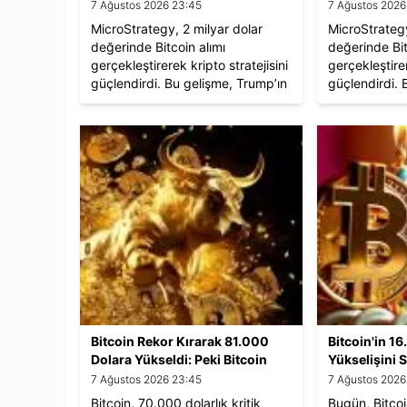
Etkisi
Etkisi
7 Ağustos 2026 23:45
7 Ağustos 2026
MicroStrategy, 2 milyar dolar
MicroStrategy
değerinde Bitcoin alımı
değerinde Bit
gerçekleştirerek kripto stratejisini
gerçekleştirer
güçlendirdi. Bu gelişme, Trump’ın
güçlendirdi. 
başkanlığı ile birlikte Bitcoin’in
başkanlığı ile 
yeni rekorlar kırmasına ve kripto
yeni rekorlar
madencilik şirketlerinin
madencilik şir
yükselişine katkı sağladı.
yükselişine k
Piyasada düzenleyici değişiklikler
Piyasada düze
beklentisi sürüyor.
beklentisi sü
Bitcoin Rekor Kırarak 81.000
Bitcoin'in 16. 
Dolara Yükseldi: Peki Bitcoin
Yükselişini 
Nasıl Kazanılır?
7 Ağustos 2026 23:45
7 Ağustos 2026
Bitcoin, 70.000 dolarlık kritik
Bugün, Bitcoi