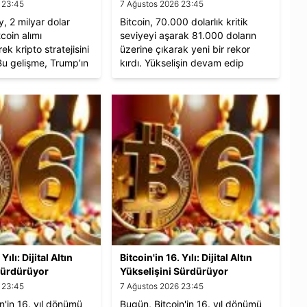
Nasıl Kazanılır?
 23:45
7 Ağustos 2026 23:45
, 2 milyar dolar
Bitcoin, 70.000 dolarlık kritik
coin alımı
seviyeyi aşarak 81.000 doların
ek kripto stratejisini
üzerine çıkarak yeni bir rekor
Bu gelişme, Trump’ın
kırdı. Yükselişin devam edip
birlikte Bitcoin’in
etmeyeceği merak edilirken,
 kırmasına ve kripto
Bitcoin kazanma yöntemleri ve
ketlerinin
gelecekteki direnç seviyeleri
atkı sağladı.
hakkında detaylı bir analiz
nleyici değişiklikler
sunuyoruz.
rüyor.
Yılı: Dijital Altın
Bitcoin'in 16. Yılı: Dijital Altın
Sürdürüyor
Yükselişini Sürdürüyor
 23:45
7 Ağustos 2026 23:45
n'in 16. yıl dönümü
Bugün, Bitcoin'in 16. yıl dönümü