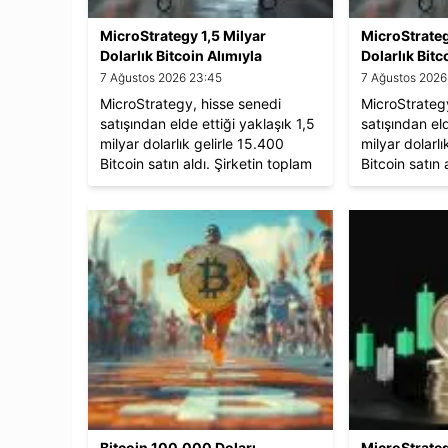
MicroStrategy 1,5 Milyar
MicroStrateg
Dolarlık Bitcoin Alımıyla
Dolarlık Bitc
Varlığını Güçlendirdi
Varlığını Gü
7 Ağustos 2026 23:45
7 Ağustos 2026
MicroStrategy, hisse senedi
MicroStrateg
satışından elde ettiği yaklaşık 1,5
satışından eld
milyar dolarlık gelirle 15.400
milyar dolarlı
Bitcoin satın aldı. Şirketin toplam
Bitcoin satın 
Bitcoin varlığı 402.100'e ulaştı ve
Bitcoin varlığ
ortalama alım maliyeti 58.263
ortalama alım
dolar olarak gerçekleşti.
dolar olarak 
Bitcoin 100.000 Doları
MicroStrateg