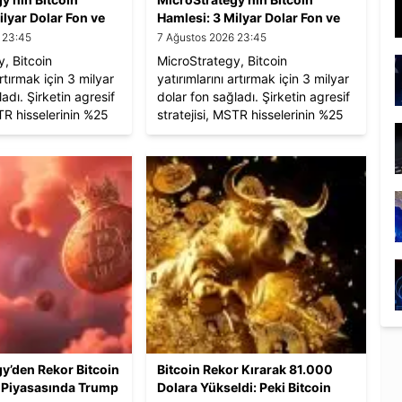
ilyar Dolar Fon ve
Hamlesi: 3 Milyar Dolar Fon ve
aybı
%25 Hisse Kaybı
 23:45
7 Ağustos 2026 23:45
, Bitcoin
MicroStrategy, Bitcoin
artırmak için 3 milyar
yatırımlarını artırmak için 3 milyar
adı. Şirketin agresif
dolar fon sağladı. Şirketin agresif
STR hisselerinin %25
stratejisi, MSTR hisselerinin %25
l açarken, kripto
düşmesine yol açarken, kripto
e tartışmalara neden
endüstrisinde tartışmalara neden
n istikrarlı seyri ve
oldu. Bitcoin’in istikrarlı seyri ve
nimseme sürecindeki
kurumsal benimseme sürecindeki
çekiyor.
etkisi dikkat çekiyor.
y’den Rekor Bitcoin
Bitcoin Rekor Kırarak 81.000
o Piyasasında Trump
Dolara Yükseldi: Peki Bitcoin