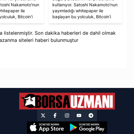
Satoshi Nakamoto'nun
kutlanıyor. Satoshi Nakamoto'nun
hitepaper ile
yayımladığı whitepaper ile
olculuk, Bitcoin’i
başlayan bu yolculuk, Bitcoin’i
larak kabul ettirerek
dijital altın olarak kabul ettirerek
rlüğe yön veren bir
finansal özgürlüğe yön veren bir
a listelenmiştir. Son dakika haberleri de dahil olmak
 geldi. Bitcoin,
hareket haline geldi. Bitcoin,
azanma siteleri
haberi bulunmuştur
yle birlikte küresel
piyasa değeriyle birlikte küresel
olarak önem
varlık sınıfı olarak önem
evam ediyor.
kazanmaya devam ediyor.