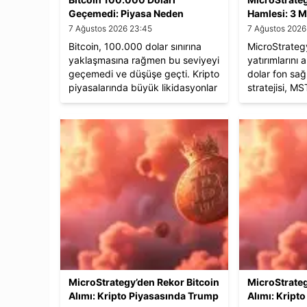
Geçemedi: Piyasa Neden
Hamlesi: 3 M
Duraksadı?
%25 Hisse K
7 Ağustos 2026 23:45
7 Ağustos 2026
Bitcoin, 100.000 dolar sınırına
MicroStrategy
yaklaşmasına rağmen bu seviyeyi
yatırımlarını 
geçemedi ve düşüşe geçti. Kripto
dolar fon sağl
piyasalarında büyük likidasyonlar
stratejisi, M
yaşanırken, Trump’ın kripto
düşmesine yo
politikalarının etkileri de
endüstrisind
tartışılmaya devam ediyor.
oldu. Bitcoin’i
Analistler, Bitcoin’in yıl sonunda
kurumsal be
100.000 doları aşabileceğini
etkisi dikkat 
öngörüyor.
MicroStrategy’den Rekor Bitcoin
MicroStrateg
Alımı: Kripto Piyasasında Trump
Alımı: Kript