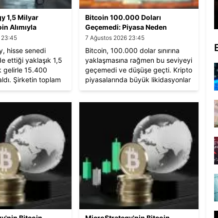
y 1,5 Milyar
Bitcoin 100.000 Doları
oin Alımıyla
Geçemedi: Piyasa Neden
çlendirdi
Duraksadı?
 23:45
7 Ağustos 2026 23:45
y, hisse senedi
Bitcoin, 100.000 dolar sınırına
e ettiği yaklaşık 1,5
yaklaşmasına rağmen bu seviyeyi
k gelirle 15.400
geçemedi ve düşüşe geçti. Kripto
aldı. Şirketin toplam
piyasalarında büyük likidasyonlar
ı 402.100'e ulaştı ve
yaşanırken, Trump’ın kripto
 maliyeti 58.263
politikalarının etkileri de
gerçekleşti.
tartışılmaya devam ediyor.
Analistler, Bitcoin’in yıl sonunda
100.000 doları aşabileceğini
öngörüyor.
y'nin Bitcoin
MicroStrategy'nin Bitcoin