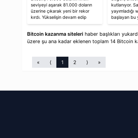
seviyeyi aşarak 81.000 doların
kutlanıyor. 
üzerine çıkarak yeni bir rekor
yayımladığı w
kırdı. Yükselişin devam edip
başlayan bu y
etmeyeceği merak edilirken,
dijital altın o
Bitcoin kazanma yöntemleri ve
finansal özgü
Bitcoin kazanma siteleri
haber başlıkları yukard
gelecekteki direnç seviyeleri
hareket haline
üzere şu ana kadar eklenen toplam
14
Bitcoin k
hakkında detaylı bir analiz
piyasa değeri
sunuyoruz.
varlık sınıfı 
kazanmaya d
«
⟨
1
2
⟩
»