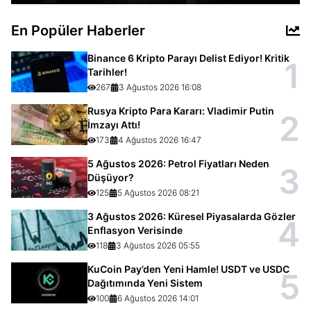
En Popüler Haberler
Binance 6 Kripto Parayı Delist Ediyor! Kritik
1
Tarihler!
267
3 Ağustos 2026 16:08
Rusya Kripto Para Kararı: Vladimir Putin
2
İmzayı Attı!
173
4 Ağustos 2026 16:47
5 Ağustos 2026: Petrol Fiyatları Neden
3
Düşüyor?
125
5 Ağustos 2026 08:21
3 Ağustos 2026: Küresel Piyasalarda Gözler
4
Enflasyon Verisinde
118
3 Ağustos 2026 05:55
KuCoin Pay’den Yeni Hamle! USDT ve USDC
5
Dağıtımında Yeni Sistem
100
6 Ağustos 2026 14:01