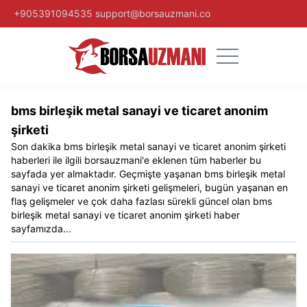
+905391094535
support@borsauzmani.co
bms birleşik metal sanayi ve ticaret anonim
şirketi​
Son dakika
bms birleşik metal sanayi ve ticaret anonim şirketi​
haberleri ile ilgili
borsauzmani
'e eklenen tüm haberler bu
sayfada yer almaktadır. Geçmişte yaşanan
bms birleşik metal
sanayi ve ticaret anonim şirketi​
gelişmeleri, bugün yaşanan en
flaş gelişmeler ve çok daha fazlası sürekli güncel olan
bms
birleşik metal sanayi ve ticaret anonim şirketi​
haber
sayfamızda...