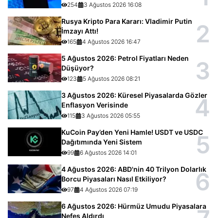
254
3 Ağustos 2026 16:08
Rusya Kripto Para Kararı: Vladimir Putin
2
İmzayı Attı!
165
4 Ağustos 2026 16:47
5 Ağustos 2026: Petrol Fiyatları Neden
3
Düşüyor?
123
5 Ağustos 2026 08:21
3 Ağustos 2026: Küresel Piyasalarda Gözler
4
Enflasyon Verisinde
115
3 Ağustos 2026 05:55
KuCoin Pay’den Yeni Hamle! USDT ve USDC
5
Dağıtımında Yeni Sistem
99
6 Ağustos 2026 14:01
4 Ağustos 2026: ABD'nin 40 Trilyon Dolarlık
6
Borcu Piyasaları Nasıl Etkiliyor?
97
4 Ağustos 2026 07:19
6 Ağustos 2026: Hürmüz Umudu Piyasalara
Nefes Aldırdı