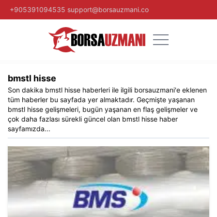
+905391094535
support@borsauzmani.co
bmstl hisse​
Son dakika
bmstl hisse​
haberleri ile ilgili
borsauzmani
'e eklenen
tüm haberler bu sayfada yer almaktadır. Geçmişte yaşanan
bmstl hisse​
gelişmeleri, bugün yaşanan en flaş gelişmeler ve
çok daha fazlası sürekli güncel olan
bmstl hisse​
haber
sayfamızda...