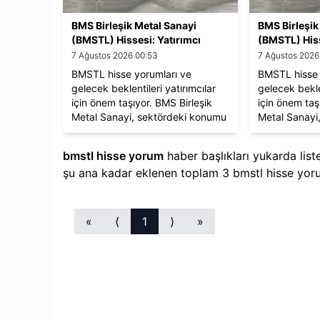
BMS Birleşik Metal Sanayi
BMS Birleşik
(BMSTL) Hissesi: Yatırımcı
(BMSTL) Hiss
Yorumları ve Beklentiler
Yorumları ve
7 Ağustos 2026 00:53
7 Ağustos 2026
BMSTL hisse yorumları ve
BMSTL hisse 
gelecek beklentileri yatırımcılar
gelecek beklen
için önem taşıyor. BMS Birleşik
için önem taş
Metal Sanayi, sektördeki konumu
Metal Sanayi
ve finansal performansıyla dikkat
ve finansal p
çekiyor.
çekiyor.
bmstl hisse yorum
haber başlıkları yukarda lis
şu ana kadar eklenen toplam
3
bmstl hisse yor
«
⟨
1
⟩
»