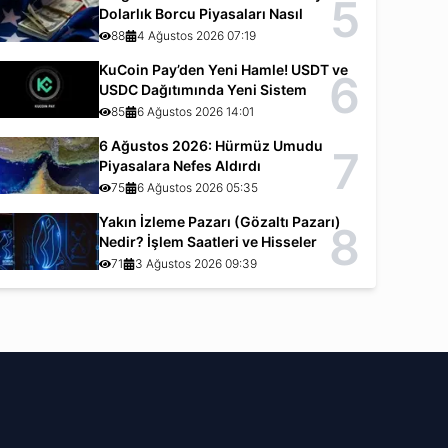
5
Dolarlık Borcu Piyasaları Nasıl
Etkiliyor?
88
4 Ağustos 2026 07:19
KuCoin Pay’den Yeni Hamle! USDT ve
6
USDC Dağıtımında Yeni Sistem
85
6 Ağustos 2026 14:01
6 Ağustos 2026: Hürmüz Umudu
7
Piyasalara Nefes Aldırdı
75
6 Ağustos 2026 05:35
Yakın İzleme Pazarı (Gözaltı Pazarı)
8
Nedir? İşlem Saatleri ve Hisseler
71
3 Ağustos 2026 09:39