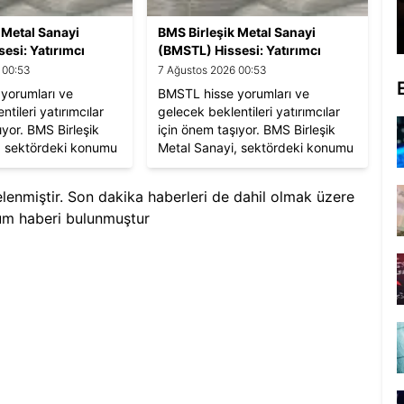
 Metal Sanayi
BMS Birleşik Metal Sanayi
esi: Yatırımcı
(BMSTL) Hissesi: Yatırımcı
 Beklentiler
Yorumları ve Beklentiler
 00:53
7 Ağustos 2026 00:53
yorumları ve
BMSTL hisse yorumları ve
tileri yatırımcılar
gelecek beklentileri yatırımcılar
ıyor. BMS Birleşik
için önem taşıyor. BMS Birleşik
, sektördeki konumu
Metal Sanayi, sektördeki konumu
erformansıyla dikkat
ve finansal performansıyla dikkat
çekiyor.
telenmiştir. Son dakika haberleri de dahil olmak üzere
um
haberi bulunmuştur