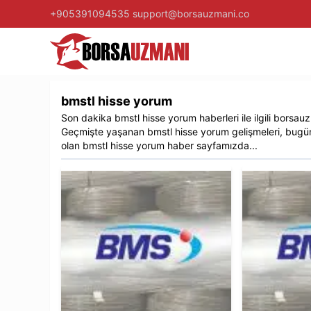
+905391094535
support@borsauzmani.co
bmstl hisse yorum
Son dakika
bmstl hisse yorum
haberleri ile ilgili
borsauz
Geçmişte yaşanan
bmstl hisse yorum
gelişmeleri, bugün
olan
bmstl hisse yorum
haber sayfamızda...