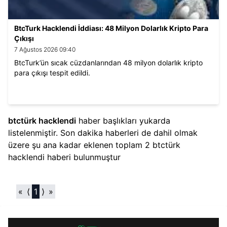
BtcTurk Hacklendi İddiası: 48 Milyon Dolarlık Kripto Para
Çıkışı
7 Ağustos 2026 09:40
BtcTurk’ün sıcak cüzdanlarından 48 milyon dolarlık kripto
para çıkışı tespit edildi.
btctürk hacklendi​
haber başlıkları yukarda
listelenmiştir. Son dakika haberleri de dahil olmak
üzere şu ana kadar eklenen toplam
2
btctürk
hacklendi​
haberi bulunmuştur
«
⟨
1
⟩
»