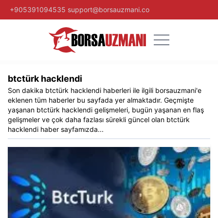
+905391094535
support@borsauzmani.co
btctürk hacklendi​
Son dakika
btctürk hacklendi​
haberleri ile ilgili
borsauzmani
'e
eklenen tüm haberler bu sayfada yer almaktadır. Geçmişte
yaşanan
btctürk hacklendi​
gelişmeleri, bugün yaşanan en flaş
gelişmeler ve çok daha fazlası sürekli güncel olan
btctürk
hacklendi​
haber sayfamızda...