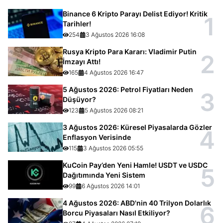
Binance 6 Kripto Parayı Delist Ediyor! Kritik
1
Tarihler!
254
3 Ağustos 2026 16:08
Rusya Kripto Para Kararı: Vladimir Putin
2
İmzayı Attı!
165
4 Ağustos 2026 16:47
5 Ağustos 2026: Petrol Fiyatları Neden
3
Düşüyor?
123
5 Ağustos 2026 08:21
3 Ağustos 2026: Küresel Piyasalarda Gözler
4
Enflasyon Verisinde
115
3 Ağustos 2026 05:55
KuCoin Pay’den Yeni Hamle! USDT ve USDC
5
Dağıtımında Yeni Sistem
99
6 Ağustos 2026 14:01
4 Ağustos 2026: ABD'nin 40 Trilyon Dolarlık
6
Borcu Piyasaları Nasıl Etkiliyor?