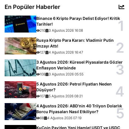
En Popüler Haberler
Binance 6 Kripto Parayı Delist Ediyor! Kritik
1
Tarihler!
210
3 Ağustos 2026 16:08
Rusya Kripto Para Kararı: Vladimir Putin
2
İmzayı Attı!
127
4 Ağustos 2026 16:47
3 Ağustos 2026: Küresel Piyasalarda Gözler
3
Enflasyon Verisinde
108
3 Ağustos 2026 05:55
5 Ağustos 2026: Petrol Fiyatları Neden
4
Düşüyor?
107
5 Ağustos 2026 08:21
4 Ağustos 2026: ABD'nin 40 Trilyon Dolarlık
5
Borcu Piyasaları Nasıl Etkiliyor?
88
4 Ağustos 2026 07:19
KuCoin Pay’den Yeni Hamle! USDT ve USDC