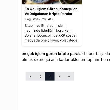
En Çok İşlem Gören, Konuşulan
Ve Dalgalanan Kripto Paralar
7 Ağustos 2026 04:09
Bitcoin ve Ethereum işlem
hacminde liderliğini korurken;
Solana, Dogecoin ve XRP sosyal
medyada öne çıkıyor, volatilitede
AVAX ve PEPE dikkat çekiyor.
en çok işlem gören kripto paralar
haber başlıkla
olmak üzere şu ana kadar eklenen toplam
1
en 
«
⟨
1
⟩
»