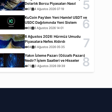
5
Dolarlık Borcu Piyasaları Nasıl
Etkiliyor?
97
4 Ağustos 2026 07:19
KuCoin Pay’den Yeni Hamle! USDT ve
6
USDC Dağıtımında Yeni Sistem
89
6 Ağustos 2026 14:01
6 Ağustos 2026: Hürmüz Umudu
7
Piyasalara Nefes Aldırdı
84
6 Ağustos 2026 05:35
Yakın İzleme Pazarı (Gözaltı Pazarı)
8
Nedir? İşlem Saatleri ve Hisseler
73
3 Ağustos 2026 09:39