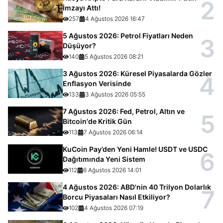
2
İmzayı Attı!
257
4 Ağustos 2026 16:47
5 Ağustos 2026: Petrol Fiyatları Neden
3
Düşüyor?
140
5 Ağustos 2026 08:21
3 Ağustos 2026: Küresel Piyasalarda Gözler
4
Enflasyon Verisinde
133
3 Ağustos 2026 05:55
7 Ağustos 2026: Fed, Petrol, Altın ve
5
Bitcoin'de Kritik Gün
113
7 Ağustos 2026 06:14
KuCoin Pay’den Yeni Hamle! USDT ve USDC
6
Dağıtımında Yeni Sistem
112
6 Ağustos 2026 14:01
4 Ağustos 2026: ABD'nin 40 Trilyon Dolarlık
7
Borcu Piyasaları Nasıl Etkiliyor?
102
4 Ağustos 2026 07:19