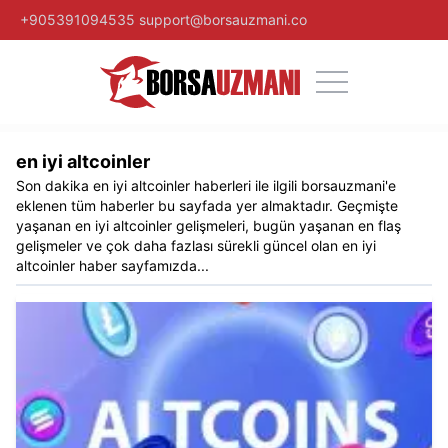
+905391094535
support@borsauzmani.co
en iyi altcoinler​
Son dakika
en iyi altcoinler​
haberleri ile ilgili
borsauzmani
'e
eklenen tüm haberler bu sayfada yer almaktadır. Geçmişte
yaşanan
en iyi altcoinler​
gelişmeleri, bugün yaşanan en flaş
gelişmeler ve çok daha fazlası sürekli güncel olan
en iyi
altcoinler​
haber sayfamızda...