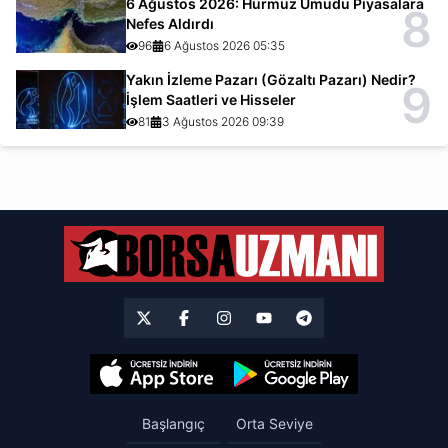
6 Ağustos 2026: Hürmüz Umudu Piyasalara
8
Nefes Aldırdı
96
6 Ağustos 2026 05:35
Yakın İzleme Pazarı (Gözaltı Pazarı) Nedir?
9
İşlem Saatleri ve Hisseler
81
3 Ağustos 2026 09:39
Başlangıç
Orta Seviye