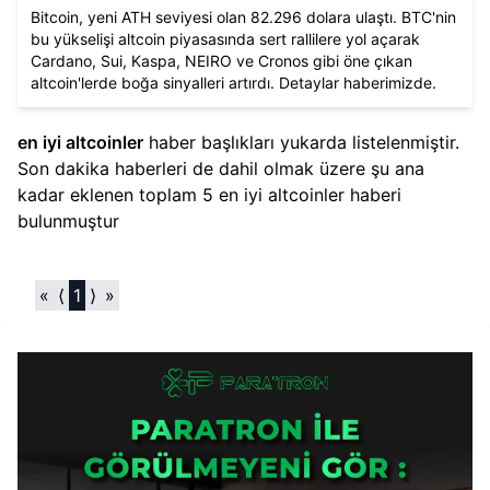
Bitcoin, yeni ATH seviyesi olan 82.296 dolara ulaştı. BTC'nin
bu yükselişi altcoin piyasasında sert rallilere yol açarak
Cardano, Sui, Kaspa, NEIRO ve Cronos gibi öne çıkan
altcoin'lerde boğa sinyalleri artırdı. Detaylar haberimizde.
en iyi altcoinler​
haber başlıkları yukarda listelenmiştir.
Son dakika haberleri de dahil olmak üzere şu ana
kadar eklenen toplam
5
en iyi altcoinler​
haberi
bulunmuştur
«
⟨
1
⟩
»