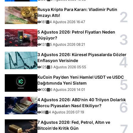
Rusya Kripto Para Kararı: Vladimir Putin
2
İmzayı Attı!
181
4 Ağustos 2026 16:47
5 Ağustos 2026: Petrol Fiyatları Neden
3
Düşüyor?
131
5 Ağustos 2026 08:21
3 Ağustos 2026: Küresel Piyasalarda Gözler
4
Enflasyon Verisinde
125
3 Ağustos 2026 05:55
KuCoin Pay’den Yeni Hamle! USDT ve USDC
5
Dağıtımında Yeni Sistem
100
6 Ağustos 2026 14:01
4 Ağustos 2026: ABD'nin 40 Trilyon Dolarlık
6
Borcu Piyasaları Nasıl Etkiliyor?
98
4 Ağustos 2026 07:19
7 Ağustos 2026: Fed, Petrol, Altın ve
7
Bitcoin'de Kritik Gün