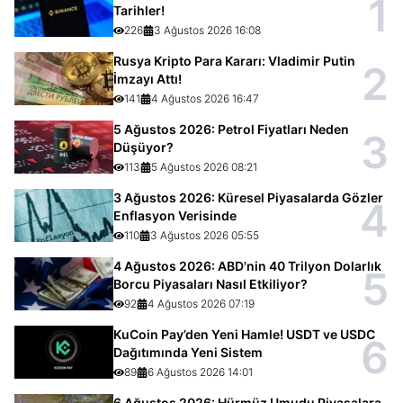
1
Tarihler!
226
3 Ağustos 2026 16:08
Rusya Kripto Para Kararı: Vladimir Putin
2
İmzayı Attı!
141
4 Ağustos 2026 16:47
5 Ağustos 2026: Petrol Fiyatları Neden
3
Düşüyor?
113
5 Ağustos 2026 08:21
3 Ağustos 2026: Küresel Piyasalarda Gözler
4
Enflasyon Verisinde
110
3 Ağustos 2026 05:55
4 Ağustos 2026: ABD'nin 40 Trilyon Dolarlık
5
Borcu Piyasaları Nasıl Etkiliyor?
92
4 Ağustos 2026 07:19
KuCoin Pay’den Yeni Hamle! USDT ve USDC
6
Dağıtımında Yeni Sistem
89
6 Ağustos 2026 14:01
6 Ağustos 2026: Hürmüz Umudu Piyasalara