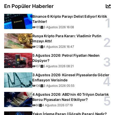
En Popüler Haberler
Binance 6 Kripto Parayı Delist Ediyor! Kritik
1
Tarihler!
185
3 Ağustos 2026 16:08
Rusya Kripto Para Kararı: Vladimir Putin
2
İmzayı Attı!
125
4 Ağustos 2026 16:47
5 Ağustos 2026: Petrol Fiyatları Neden
3
Düşüyor?
107
5 Ağustos 2026 08:21
3 Ağustos 2026: Küresel Piyasalarda Gözler
4
Enflasyon Verisinde
106
3 Ağustos 2026 05:55
4 Ağustos 2026: ABD'nin 40 Trilyon Dolarlık
5
Borcu Piyasaları Nasıl Etkiliyor?
86
4 Ağustos 2026 07:19
Yakın İzleme Pazarı (Gözaltı Pazarı) Nedir?