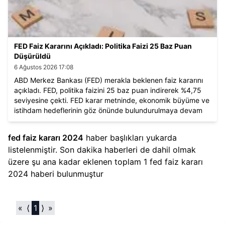
FED Faiz Kararını Açıkladı: Politika Faizi 25 Baz Puan
Düşürüldü
6 Ağustos 2026 17:08
ABD Merkez Bankası (FED) merakla beklenen faiz kararını
açıkladı. FED, politika faizini 25 baz puan indirerek %4,75
seviyesine çekti. FED karar metninde, ekonomik büyüme ve
istihdam hedeflerinin göz önünde bulundurulmaya devam
edileceği belirtildi.
fed faiz kararı 2024
haber başlıkları yukarda
listelenmiştir. Son dakika haberleri de dahil olmak
üzere şu ana kadar eklenen toplam
1
fed faiz kararı
2024
haberi bulunmuştur
«
⟨
1
⟩
»