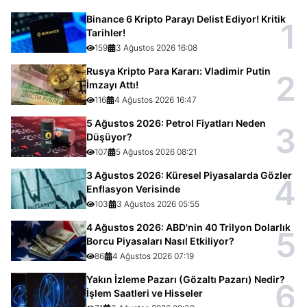
Binance 6 Kripto Parayı Delist Ediyor! Kritik
1
Tarihler!
159
3 Ağustos 2026 16:08
Rusya Kripto Para Kararı: Vladimir Putin
2
İmzayı Attı!
116
4 Ağustos 2026 16:47
5 Ağustos 2026: Petrol Fiyatları Neden
3
Düşüyor?
107
5 Ağustos 2026 08:21
3 Ağustos 2026: Küresel Piyasalarda Gözler
4
Enflasyon Verisinde
103
3 Ağustos 2026 05:55
4 Ağustos 2026: ABD'nin 40 Trilyon Dolarlık
5
Borcu Piyasaları Nasıl Etkiliyor?
86
4 Ağustos 2026 07:19
Yakın İzleme Pazarı (Gözaltı Pazarı) Nedir?
6
İşlem Saatleri ve Hisseler