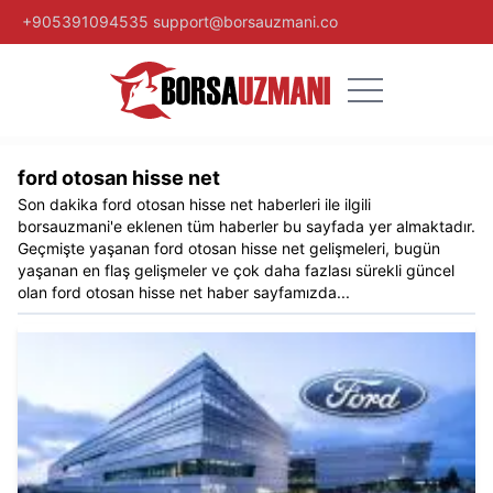
+905391094535
support@borsauzmani.co
ford otosan hisse net​
Son dakika
ford otosan hisse net​
haberleri ile ilgili
borsauzmani
'e eklenen tüm haberler bu sayfada yer almaktadır.
Geçmişte yaşanan
ford otosan hisse net​
gelişmeleri, bugün
yaşanan en flaş gelişmeler ve çok daha fazlası sürekli güncel
olan
ford otosan hisse net​
haber sayfamızda...