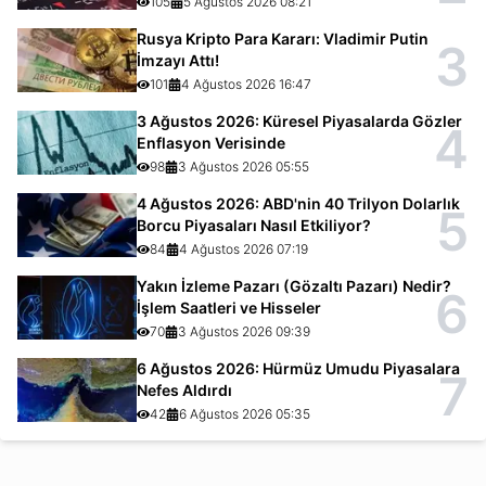
105
5 Ağustos 2026 08:21
Rusya Kripto Para Kararı: Vladimir Putin
3
İmzayı Attı!
101
4 Ağustos 2026 16:47
3 Ağustos 2026: Küresel Piyasalarda Gözler
4
Enflasyon Verisinde
98
3 Ağustos 2026 05:55
4 Ağustos 2026: ABD'nin 40 Trilyon Dolarlık
5
Borcu Piyasaları Nasıl Etkiliyor?
84
4 Ağustos 2026 07:19
Yakın İzleme Pazarı (Gözaltı Pazarı) Nedir?
6
İşlem Saatleri ve Hisseler
70
3 Ağustos 2026 09:39
6 Ağustos 2026: Hürmüz Umudu Piyasalara
7
Nefes Aldırdı
42
6 Ağustos 2026 05:35