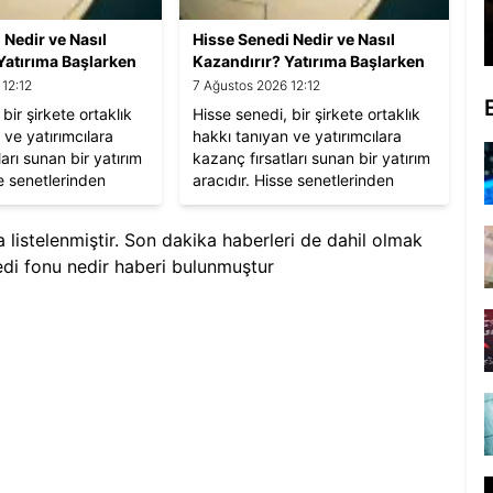
 Nedir ve Nasıl
Hisse Senedi Nedir ve Nasıl
Yatırıma Başlarken
Kazandırır? Yatırıma Başlarken
rekenler
Bilmeniz Gerekenler
 12:12
7 Ağustos 2026 12:12
bir şirkete ortaklık
Hisse senedi, bir şirkete ortaklık
 ve yatırımcılara
hakkı tanıyan ve yatırımcılara
arı sunan bir yatırım
kazanç fırsatları sunan bir yatırım
se senetlerinden
aracıdır. Hisse senetlerinden
ak için değer artışı
kazanç sağlamak için değer artışı
ü ödemelerinden
veya temettü ödemelerinden
a listelenmiştir. Son dakika haberleri de dahil olmak
 mümkündür.
yararlanmak mümkündür.
di fonu nedir​
haberi bulunmuştur
başlamadan önce
Yatırımlara başlamadan önce
iz ve uzun vadeli
finansal analiz ve uzun vadeli
 faktörler önem
düşünme gibi faktörler önem
taşır.