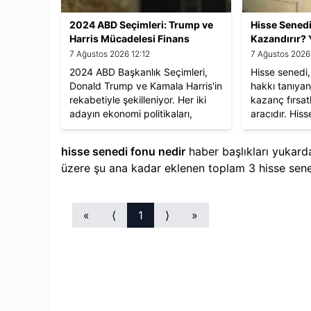
2024 ABD Seçimleri: Trump ve
Hisse Senedi
Harris Mücadelesi Finans
Kazandırır? 
Piyasalarını Nasıl Etkiler?
Bilmeniz Ge
7 Ağustos 2026 12:12
7 Ağustos 2026
2024 ABD Başkanlık Seçimleri,
Hisse senedi, 
Donald Trump ve Kamala Harris'in
hakkı tanıyan
rekabetiyle şekilleniyor. Her iki
kazanç fırsatl
adayın ekonomi politikaları,
aracıdır. His
finansal piyasalar ve yatırım
kazanç sağlam
stratejileri üzerinde belirleyici
veya temett
hisse senedi fonu nedir​
haber başlıkları yukard
etkilere sahip olabilir. Yatırımcılar
yararlanmak
üzere şu ana kadar eklenen toplam
3
hisse sene
için fırsat doğurabilecek sektörler
Yatırımlara 
ve hisse senetleri öne çıkıyor.
finansal anal
düşünme gibi
taşır.
«
⟨
1
⟩
»