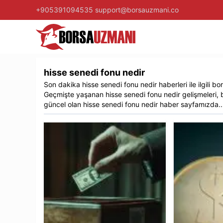
+905391094535
support@borsauzmani.co
hisse senedi fonu nedir​
Son dakika
hisse senedi fonu nedir​
haberleri ile ilgili
bo
Geçmişte yaşanan
hisse senedi fonu nedir​
gelişmeleri, 
güncel olan
hisse senedi fonu nedir​
haber sayfamızda..