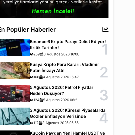
En Popüler Haberler
Binance 6 Kripto Parayı Delist Ediyor!
1
Kritik Tarihler!
259
3 Ağustos 2026 16:08
Rusya Kripto Para Kararı: Vladimir
2
Putin İmzayı Attı!
166
4 Ağustos 2026 16:47
5 Ağustos 2026: Petrol Fiyatları
3
Neden Düşüyor?
124
5 Ağustos 2026 08:21
3 Ağustos 2026: Küresel Piyasalarda
4
Gözler Enflasyon Verisinde
117
3 Ağustos 2026 05:55
KuCoin Pay’den Yeni Hamle! USDT ve