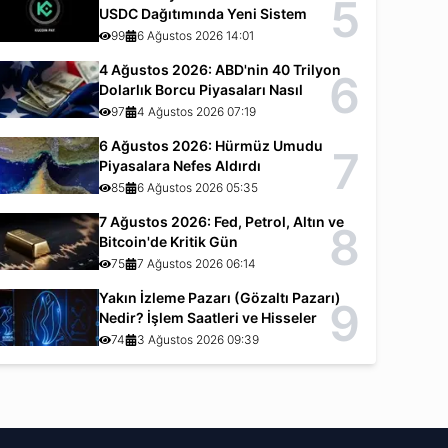
5
USDC Dağıtımında Yeni Sistem
99
6 Ağustos 2026 14:01
4 Ağustos 2026: ABD'nin 40 Trilyon
6
Dolarlık Borcu Piyasaları Nasıl
Etkiliyor?
97
4 Ağustos 2026 07:19
6 Ağustos 2026: Hürmüz Umudu
7
Piyasalara Nefes Aldırdı
85
6 Ağustos 2026 05:35
7 Ağustos 2026: Fed, Petrol, Altın ve
8
Bitcoin'de Kritik Gün
75
7 Ağustos 2026 06:14
Yakın İzleme Pazarı (Gözaltı Pazarı)
9
Nedir? İşlem Saatleri ve Hisseler
74
3 Ağustos 2026 09:39