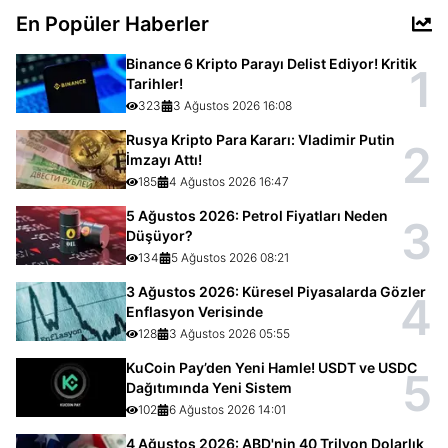
En Popüler Haberler
Binance 6 Kripto Parayı Delist Ediyor! Kritik
1
Tarihler!
323
3 Ağustos 2026 16:08
Rusya Kripto Para Kararı: Vladimir Putin
2
İmzayı Attı!
185
4 Ağustos 2026 16:47
5 Ağustos 2026: Petrol Fiyatları Neden
3
Düşüyor?
134
5 Ağustos 2026 08:21
3 Ağustos 2026: Küresel Piyasalarda Gözler
4
Enflasyon Verisinde
128
3 Ağustos 2026 05:55
KuCoin Pay’den Yeni Hamle! USDT ve USDC
5
Dağıtımında Yeni Sistem
102
6 Ağustos 2026 14:01
4 Ağustos 2026: ABD'nin 40 Trilyon Dolarlık