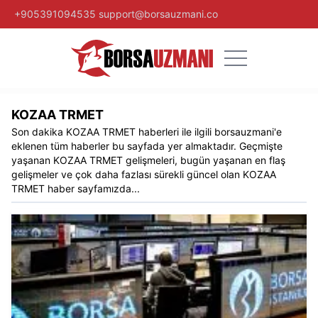
+905391094535
support@borsauzmani.co
KOZAA TRMET
Son dakika
KOZAA TRMET
haberleri ile ilgili
borsauzmani
'e
eklenen tüm haberler bu sayfada yer almaktadır. Geçmişte
yaşanan
KOZAA TRMET
gelişmeleri, bugün yaşanan en flaş
gelişmeler ve çok daha fazlası sürekli güncel olan
KOZAA
TRMET
haber sayfamızda...