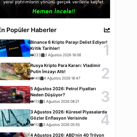
En Popüler Haberler
Binance 6 Kripto Parayı Delist Ediyor!
1
Kritik Tarihler!
233
3 Ağustos 2026 16:08
Rusya Kripto Para Kararı: Vladimir
2
Putin İmzayı Attı!
149
4 Ağustos 2026 16:47
5 Ağustos 2026: Petrol Fiyatları
3
Neden Düşüyor?
113
5 Ağustos 2026 08:21
3 Ağustos 2026: Küresel Piyasalarda
4
Gözler Enflasyon Verisinde
112
3 Ağustos 2026 05:55
4 Ağustos 2026: ABD'nin 40 Trilyon