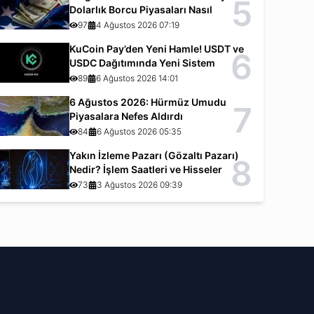
5
Dolarlık Borcu Piyasaları Nasıl
Etkiliyor?
97
4 Ağustos 2026 07:19
KuCoin Pay’den Yeni Hamle! USDT ve
6
USDC Dağıtımında Yeni Sistem
89
6 Ağustos 2026 14:01
6 Ağustos 2026: Hürmüz Umudu
7
Piyasalara Nefes Aldırdı
84
6 Ağustos 2026 05:35
Yakın İzleme Pazarı (Gözaltı Pazarı)
8
Nedir? İşlem Saatleri ve Hisseler
73
3 Ağustos 2026 09:39