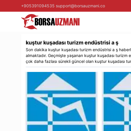
+905391094535
support@borsauzmani.co
kuştur kuşadası turizm endüstrisi a ş
Son dakika
kuştur kuşadası turizm endüstrisi a ş
haberler
almaktadır. Geçmişte yaşanan
kuştur kuşadası turizm e
çok daha fazlası sürekli güncel olan
kuştur kuşadası tur