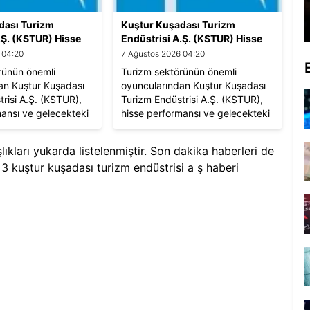
dası Turizm
Kuştur Kuşadası Turizm
.Ş. (KSTUR) Hisse
Endüstrisi A.Ş. (KSTUR) Hisse
 Beklentiler
Yorumları ve Beklentiler
 04:20
7 Ağustos 2026 04:20
rünün önemli
Turizm sektörünün önemli
an Kuştur Kuşadası
oyuncularından Kuştur Kuşadası
risi A.Ş. (KSTUR),
Turizm Endüstrisi A.Ş. (KSTUR),
mansı ve gelecekteki
hisse performansı ve gelecekteki
arıyla yatırımcıların
yatırım fırsatlarıyla yatırımcıların
r.
ilgisini çekiyor.
lıkları yukarda listelenmiştir. Son dakika haberleri de
m
3
kuştur kuşadası turizm endüstrisi a ş
haberi