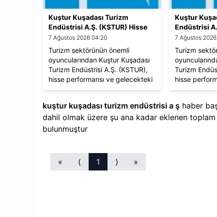
Kuştur Kuşadası Turizm
Kuştur Kuşa
Endüstrisi A.Ş. (KSTUR) Hisse
Endüstrisi A
Yorumları ve Beklentiler
Yorumları ve
7 Ağustos 2026 04:20
7 Ağustos 2026
Turizm sektörünün önemli
Turizm sektö
oyuncularından Kuştur Kuşadası
oyuncularınd
Turizm Endüstrisi A.Ş. (KSTUR),
Turizm Endüst
hisse performansı ve gelecekteki
hisse perfor
yatırım fırsatlarıyla yatırımcıların
yatırım fırsatl
ilgisini çekiyor.
ilgisini çekiyo
kuştur kuşadası turizm endüstrisi a ş
haber baş
dahil olmak üzere şu ana kadar eklenen topla
bulunmuştur
«
⟨
1
⟩
»