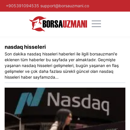
+905391094535
support@borsauzmani.co
nasdaq hisseleri
Son dakika
nasdaq hisseleri
haberleri ile ilgili
borsauzmani
'e
eklenen tüm haberler bu sayfada yer almaktadır. Geçmişte
yaşanan
nasdaq hisseleri
gelişmeleri, bugün yaşanan en flaş
gelişmeler ve çok daha fazlası sürekli güncel olan
nasdaq
hisseleri
haber sayfamızda...