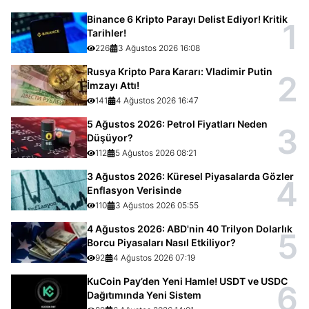
Binance 6 Kripto Parayı Delist Ediyor! Kritik
1
Tarihler!
226
3 Ağustos 2026 16:08
Rusya Kripto Para Kararı: Vladimir Putin
2
İmzayı Attı!
141
4 Ağustos 2026 16:47
5 Ağustos 2026: Petrol Fiyatları Neden
3
Düşüyor?
112
5 Ağustos 2026 08:21
3 Ağustos 2026: Küresel Piyasalarda Gözler
4
Enflasyon Verisinde
110
3 Ağustos 2026 05:55
4 Ağustos 2026: ABD'nin 40 Trilyon Dolarlık
5
Borcu Piyasaları Nasıl Etkiliyor?
92
4 Ağustos 2026 07:19
KuCoin Pay’den Yeni Hamle! USDT ve USDC
6
Dağıtımında Yeni Sistem