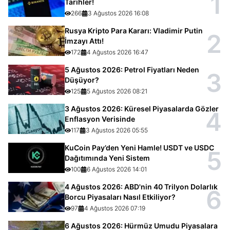
1
Tarihler!
266
3 Ağustos 2026 16:08
Rusya Kripto Para Kararı: Vladimir Putin
2
İmzayı Attı!
172
4 Ağustos 2026 16:47
5 Ağustos 2026: Petrol Fiyatları Neden
3
Düşüyor?
125
5 Ağustos 2026 08:21
3 Ağustos 2026: Küresel Piyasalarda Gözler
4
Enflasyon Verisinde
117
3 Ağustos 2026 05:55
KuCoin Pay’den Yeni Hamle! USDT ve USDC
5
Dağıtımında Yeni Sistem
100
6 Ağustos 2026 14:01
4 Ağustos 2026: ABD'nin 40 Trilyon Dolarlık
6
Borcu Piyasaları Nasıl Etkiliyor?
97
4 Ağustos 2026 07:19
6 Ağustos 2026: Hürmüz Umudu Piyasalara