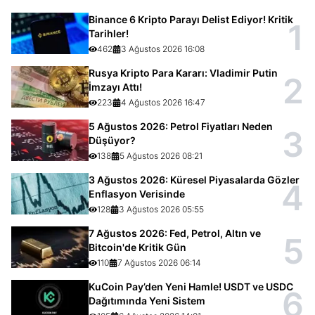
Binance 6 Kripto Parayı Delist Ediyor! Kritik
1
Tarihler!
462
3 Ağustos 2026 16:08
Rusya Kripto Para Kararı: Vladimir Putin
2
İmzayı Attı!
223
4 Ağustos 2026 16:47
5 Ağustos 2026: Petrol Fiyatları Neden
3
Düşüyor?
138
5 Ağustos 2026 08:21
3 Ağustos 2026: Küresel Piyasalarda Gözler
4
Enflasyon Verisinde
128
3 Ağustos 2026 05:55
7 Ağustos 2026: Fed, Petrol, Altın ve
5
Bitcoin'de Kritik Gün
110
7 Ağustos 2026 06:14
KuCoin Pay’den Yeni Hamle! USDT ve USDC
6
Dağıtımında Yeni Sistem