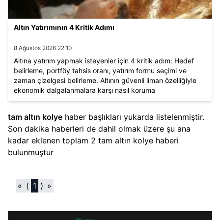
Altın Yatırımının 4 Kritik Adımı
8 Ağustos 2026 22:10
Altına yatırım yapmak isteyenler için 4 kritik adım: Hedef
belirleme, portföy tahsis oranı, yatırım formu seçimi ve
zaman çizelgesi belirleme. Altının güvenli liman özelliğiyle
ekonomik dalgalanmalara karşı nasıl koruma
sağlayabileceğini ve yatırım sürecinin püf noktalarını
öğrenin.
tam altın kolye
haber başlıkları yukarda listelenmiştir.
Son dakika haberleri de dahil olmak üzere şu ana
kadar eklenen toplam
2
tam altın kolye
haberi
bulunmuştur
«
⟨
1
⟩
»