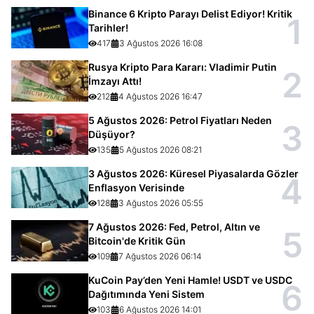
Binance 6 Kripto Parayı Delist Ediyor! Kritik
1
Tarihler!
417
3 Ağustos 2026 16:08
Rusya Kripto Para Kararı: Vladimir Putin
2
İmzayı Attı!
212
4 Ağustos 2026 16:47
5 Ağustos 2026: Petrol Fiyatları Neden
3
Düşüyor?
135
5 Ağustos 2026 08:21
3 Ağustos 2026: Küresel Piyasalarda Gözler
4
Enflasyon Verisinde
128
3 Ağustos 2026 05:55
7 Ağustos 2026: Fed, Petrol, Altın ve
5
Bitcoin'de Kritik Gün
109
7 Ağustos 2026 06:14
KuCoin Pay’den Yeni Hamle! USDT ve USDC
6
Dağıtımında Yeni Sistem
103
6 Ağustos 2026 14:01