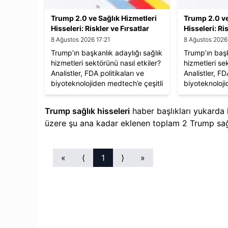
Trump 2.0 ve Sağlık Hizmetleri
Trump 2.0 ve
Hisseleri: Riskler ve Fırsatlar
Hisseleri: Ri
8 Ağustos 2026 17:21
8 Ağustos 2026
Trump’ın başkanlık adaylığı sağlık
Trump’ın başk
hizmetleri sektörünü nasıl etkiler?
hizmetleri sek
Analistler, FDA politikaları ve
Analistler, FD
biyoteknolojiden medtech’e çeşitli
biyoteknoloji
alanlardaki olası sonuçları
alanlardaki ol
değerlendiriyor.
değerlendiriy
Trump sağlık hisseleri
haber başlıkları yukarda 
üzere şu ana kadar eklenen toplam
2
Trump sağl
«
⟨
1
⟩
»