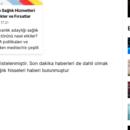
 Sağlık Hizmetleri
skler ve Fırsatlar
 17:21
anlık adaylığı sağlık
törünü nasıl etkiler?
A politikaları ve
den medtech’e çeşitli
ası sonuçları
or.
listelenmiştir. Son dakika haberleri de dahil olmak
ık hisseleri
haberi bulunmuştur