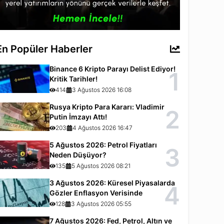
En Popüler Haberler
Binance 6 Kripto Parayı Delist Ediyor!
1
Kritik Tarihler!
414
3 Ağustos 2026 16:08
Rusya Kripto Para Kararı: Vladimir
2
Putin İmzayı Attı!
203
4 Ağustos 2026 16:47
5 Ağustos 2026: Petrol Fiyatları
3
Neden Düşüyor?
135
5 Ağustos 2026 08:21
3 Ağustos 2026: Küresel Piyasalarda
4
Gözler Enflasyon Verisinde
128
3 Ağustos 2026 05:55
7 Ağustos 2026: Fed, Petrol, Altın ve