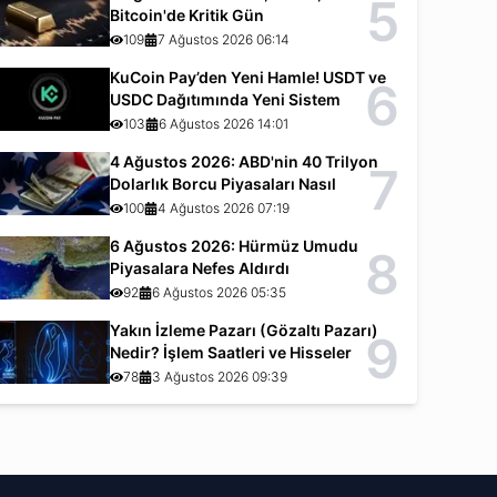
5
Bitcoin'de Kritik Gün
109
7 Ağustos 2026 06:14
KuCoin Pay’den Yeni Hamle! USDT ve
6
USDC Dağıtımında Yeni Sistem
103
6 Ağustos 2026 14:01
4 Ağustos 2026: ABD'nin 40 Trilyon
7
Dolarlık Borcu Piyasaları Nasıl
Etkiliyor?
100
4 Ağustos 2026 07:19
6 Ağustos 2026: Hürmüz Umudu
8
Piyasalara Nefes Aldırdı
92
6 Ağustos 2026 05:35
Yakın İzleme Pazarı (Gözaltı Pazarı)
9
Nedir? İşlem Saatleri ve Hisseler
78
3 Ağustos 2026 09:39